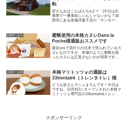
転
皆さんおはこんばんちわ(´ー｀)今日は兵
庫県で一番美味しいんじゃないかな？加
西市にある老舗洋菓子店の「サンモーリ
ス」様が移転されたことを投稿します。
サンモーリス様は伝統的な洋菓子を販売
されています。オーナーは大谷眞一シェ
蜜蝋使用の本格カヌレDans la
お菓子・お店
フです。古民家となっ...
Poche様通販おススメです
最近snsで流行りの日本で売られているカ
ヌレなのですが、本場のように蜜蝋を使
ったカヌレは正直少ないのが現実です。
今日は本格蜜蝋カヌレのダンラポッシュ
（Dans la Poche）様のカヌレを紹介させ
ていただきます。
本格マリトッツォの通販は
お菓子・お店
33trentatré（トレンタトレ）様
どうも皆さんマシュまろんです！今日は
ですね、10月8日にオープンされた本格マ
リトッツォ専門店の33trentatré(トレンタ
トレ)様のマリトッツォをお取り寄せし、
記事に取り上げさせていただきました～
(∩´∀｀)∩※投稿許可いただきました。...
スポンサーリンク