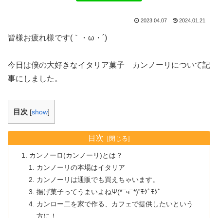
2023.04.07
2024.01.21
皆様お疲れ様です(｀・ω・´)ゞ
今日は僕の大好きなイタリア菓子 カンノーリについて記
事にしました。
目次
[
show
]
目次
カンノーロ(カンノーリ)とは？
カンノーリの本場はイタリア
カンノーリは通販でも買えちゃいます。
揚げ菓子ってうまいよねΨ(*¯ч¯*)”ﾓｸﾞﾓｸﾞ
カンロー二を家で作る、カフェで提供したいという
方に！