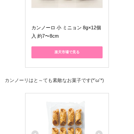
カンノーロ 小 ミニョン 8g×12個
入 約7〜8cm
楽天市場で見る
カンノーリはと～ても素敵なお菓子です(*’ω’*)