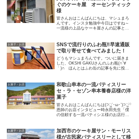
ぐのケーキ屋 オーセンティック
様
皆さんおはこんばんにちは、マシュまろ
んです。インスタ勉強中今日はですね～
一流様の上品なケーキ屋さんの記事とな
っております(#^^#)今回、紹介させていた
だきますケーキ屋は兵庫県神戸市で最近
オープンされましたパティスリー
SNSで流行りのふわ瓶‼早速通販
お菓子・お店
「Authentic」...
で取り寄せて食べてみました！
どうもマシュまろんです。ついに届きま
した、OKSHI GAKUさんのふわ瓶(∩´∀
｀)∩ ほんとはふわ缶の記事を先に投稿
予定だったのですが、人気すぎてまだ届
いてないため先に届いたふわ瓶を投稿さ
せていただきます。瓶の中にケーキが詰
和歌山串本の一流パティスリー
お菓子・お店
め込まれたオ...
セ・ラ・セゾン串本養春店様の洋
菓子
皆さんおはこんばんにちは(੭ु´･ω･`)੭ु⁾⁾
恩師のお店インタビュー時永田先生「僕
の信頼する一流パティシエ様のお店行っ
てみなさい」φ(‘д’*)ﾒﾓﾒﾓ※恩師のお店は
こちらということで…ガタンッゴトンッ
(゜_゜>)くろしおに乗って串本へ...
加西市のケーキ屋サン・モーリス
お菓子・お店
様が古民家パティスリーとして移