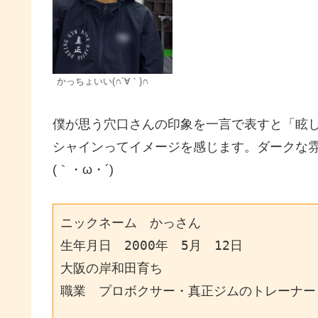
かっちょいい(∩´∀｀)∩
僕が思う穴口さんの印象を一言で表すと「眩
シャインってイメージを感じます。ダークな
(｀・ω・´)ゞ
ニックネーム　かっさん

生年月日　2000年　5月　12日

大阪の岸和田育ち

職業　プロボクサー・真正ジムのトレーナー
