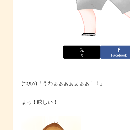
X
Facebook
(つд∩)「うわぁぁぁぁぁぁぁ！！」
まっ！眩しい！