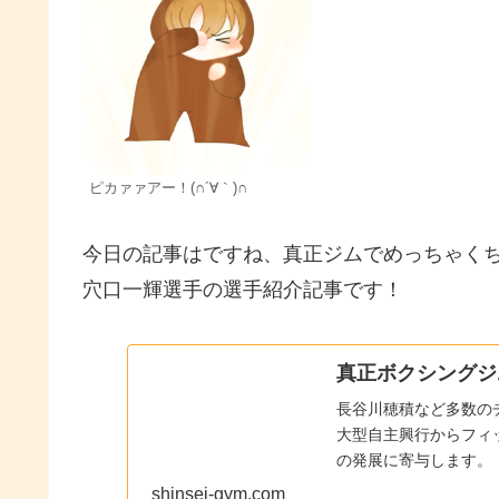
ピカァァアー！(∩´∀｀)∩
今日の記事はですね、真正ジムでめっちゃく
穴口一輝選手の選手紹介記事です！
真正ボクシングジム
長谷川穂積など多数の
大型自主興行からフィ
の発展に寄与します。
shinsei-gym.com